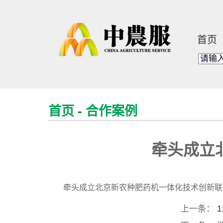
首页
首页
-
合作案例
牵头成立
牵头成立北京新农种肥药机一体化技术创新联
上一条：
1