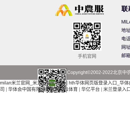
联
MIL
地址
电话
网址：
邮箱：
手机官网
Copyright©2002-2022北
milan米兰官网_米兰milan(中国)
|
hth华体网页版登录入口_华体(
司
|
华体会中国有限公司官网
|
K1体育
|
华亿平台
|
米兰登录入
微信公众号