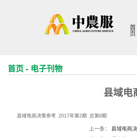
首
页
首页
-
电子刊物
县域电商
县域电商决策参考 2017年第2期 总第8期
上一条：
县域电商决策