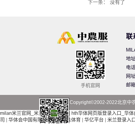
下一条：
没有了
联
MIL
地址
电话
网址：
邮箱：
手机官网
Copyright©2002-2022北
milan米兰官网_米兰milan(中国)
|
hth华体网页版登录入口_华体(
司
|
华体会中国有限公司官网
|
K1体育
|
华亿平台
|
米兰登录入
微信公众号