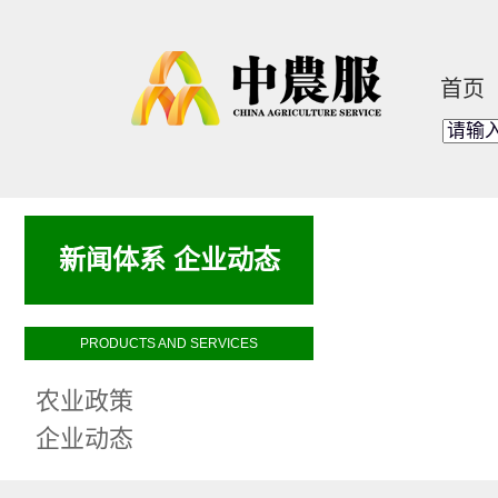
首页
首页
-
新
新闻体系 企业动态
PRODUCTS AND SERVICES
农业政策
为加快桐乡市
企业动态
才，提升电商创
合示范项目电